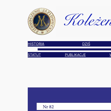
Przejdź
do
treści
HISTORIA
DZIŚ
STATUT
PUBLIKACJE