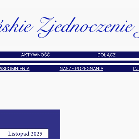
AKTYWNOŚĆ
DOŁĄCZ
WSPOMNIENIA
NASZE POŻEGNANIA
IN