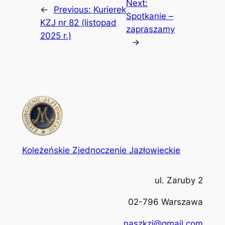
Next:
←
Previous:
Kurierek
Spotkanie –
KZJ nr 82 (listopad
zapraszamy
2025 r.)
→
Koleżeńskie Zjednoczenie Jazłowieckie
ul. Zaruby 2
02-796 Warszawa
naszkzj@gmail.com