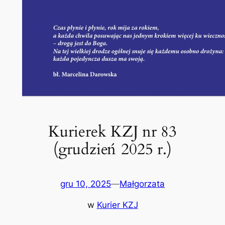
Kurierek KZJ nr 83
(grudzień 2025 r.)
gru 10, 2025
—
Małgorzata
w
Kurier KZJ