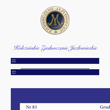
Przejdź
do
treści