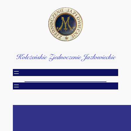
Przejdź
do
treści