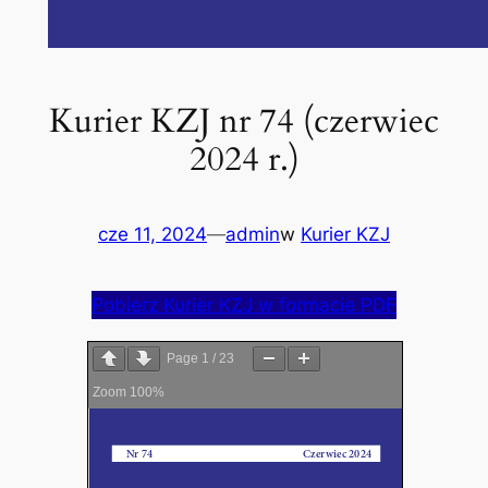
Kurier KZJ nr 74 (czerwiec
2024 r.)
cze 11, 2024
—
admin
w
Kurier KZJ
Pobierz Kurier KZJ w formacie PDF
Page
1
/
23
Zoom
100%