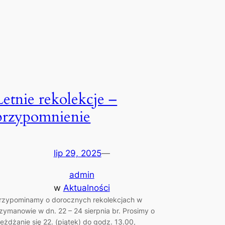
Letnie rekolekcje –
przypomnienie
lip 29, 2025
—
admin
w
Aktualności
rzypominamy o dorocznych rekolekcjach w
zymanowie w dn. 22 – 24 sierpnia br. Prosimy o
jeżdżanie się 22. (piątek) do godz. 13.00,