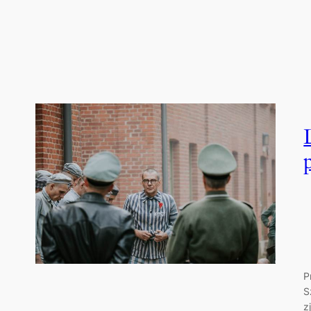
P
S
z