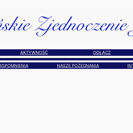
AKTYWNOŚĆ
DOŁĄCZ
WSPOMNIENIA
NASZE POŻEGNANIA
IN