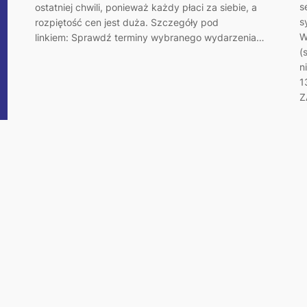
s
ostatniej chwili, ponieważ każdy płaci za siebie, a
s
rozpiętość cen jest duża. Szczegóły pod
W
linkiem: Sprawdź terminy wybranego wydarzenia…
(
n
1
Z