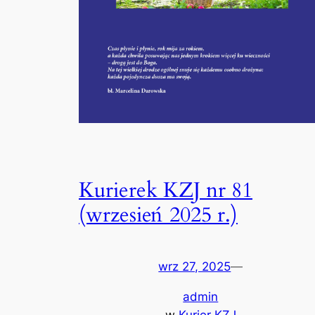
Kurierek KZJ nr 81
(wrzesień 2025 r.)
wrz 27, 2025
—
admin
w
Kurier KZJ