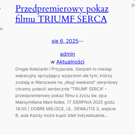
p
Przedpremierowy pokaz
y
filmu TRIUMF SERCA
ki
sie 6, 2025
—
admin
w
Aktualności
Drogie Koleżanki i Przyjaciele, Sierpień to miesiąc
wakacyjny sprzyjający wyjazdom ale tym, którzy
zostają w Warszawie na „długi weekend” sierpniowy
chcemy polecić serdecznie “TRIUMF SERCA” –
przedpremierowy pokaz filmu o życiu św. ojca
Maksymiliana Marii Kolbe. 17 SIERPNIA 2025 godz.
18:00 | DOBRE MIEJSCE, UL. DEWAJTIS 3, wejście
B, aula Każdy może kupić bilet indywidualnie…