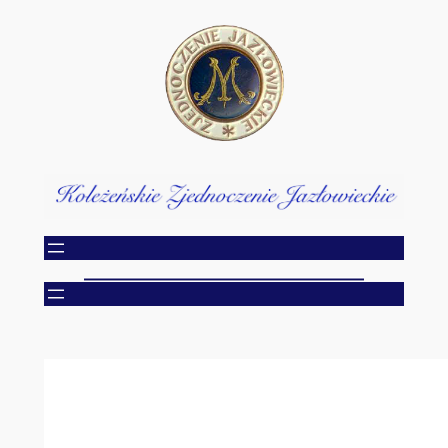
Przejdź
do
treści