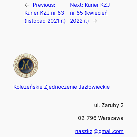
←
Previous:
Next:
Kurier KZJ
Kurier KZJ nr 63
nr 65 (kwiecień
(listopad 2021 r.)
2022 r.)
→
Koleżeńskie Zjednoczenie Jazłowieckie
ul. Zaruby 2
02-796 Warszawa
naszkzj@gmail.com