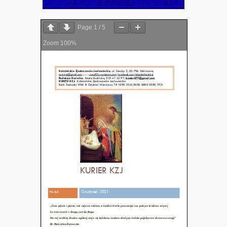
Pobierz Kurier KZJ w formacie PDF
Page
1
/
5
Zoom
100%