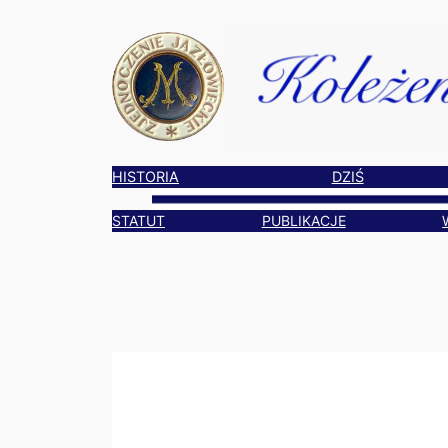
Przejdź
do
treści
HISTORIA
DZIŚ
STATUT
PUBLIKACJE