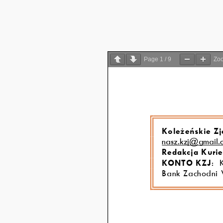
Page
1
/
9
Zo