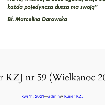
r KZJ nr 59 (Wielkanoc 20
kwi 11, 2021
—
admin
w
Kurier KZJ