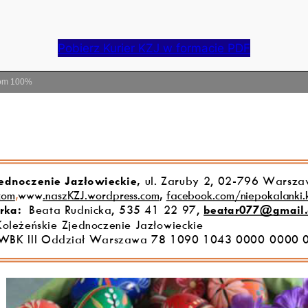
Pobierz Kurier KZJ w formacie PDF
om
100%