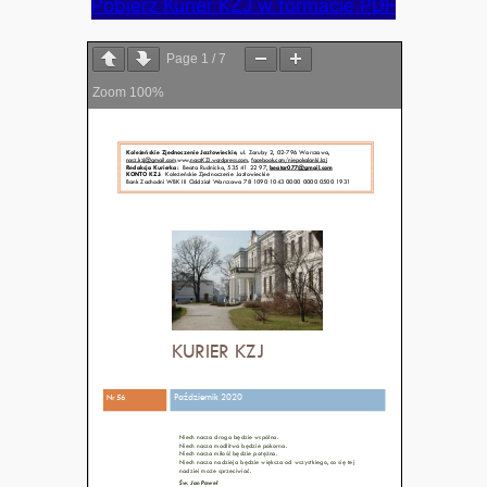
Pobierz Kurier KZJ w formacie PDF
Page
1
/
7
Zoom
100%