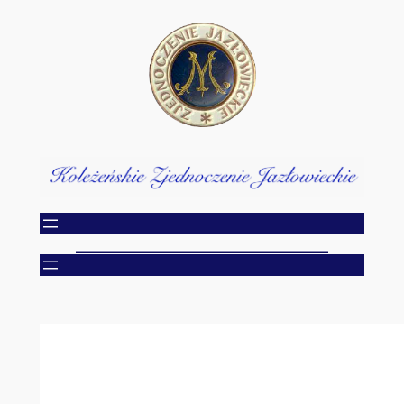
Przejdź
do
treści