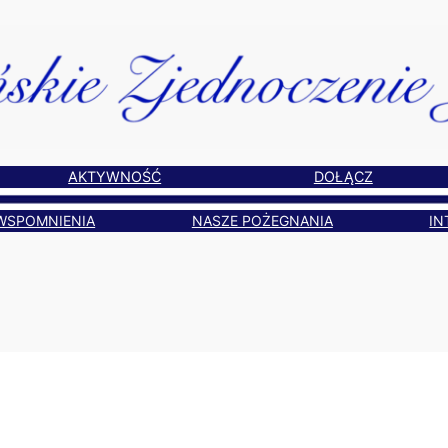
AKTYWNOŚĆ
DOŁĄCZ
WSPOMNIENIA
NASZE POŻEGNANIA
IN