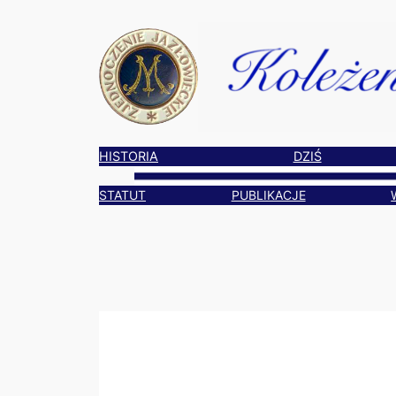
Przejdź
do
treści
HISTORIA
DZIŚ
STATUT
PUBLIKACJE