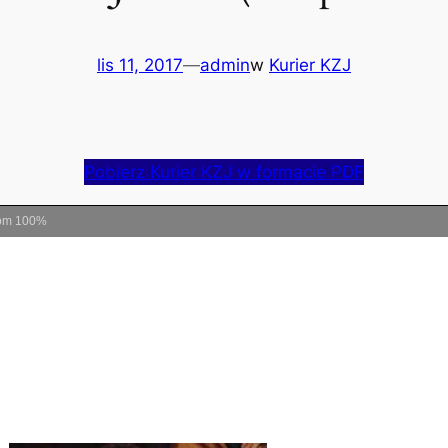
lis 11, 2017
—
admin
w
Kurier KZJ
Pobierz Kurier KZJ w formacie PDF
om
100%