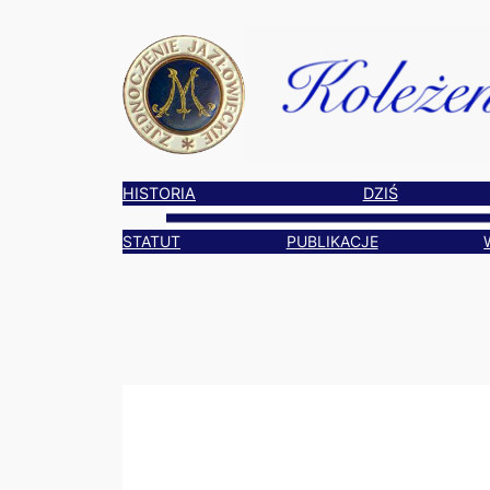
Przejdź
do
treści
HISTORIA
DZIŚ
STATUT
PUBLIKACJE