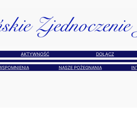
AKTYWNOŚĆ
DOŁĄCZ
WSPOMNIENIA
NASZE POŻEGNANIA
IN