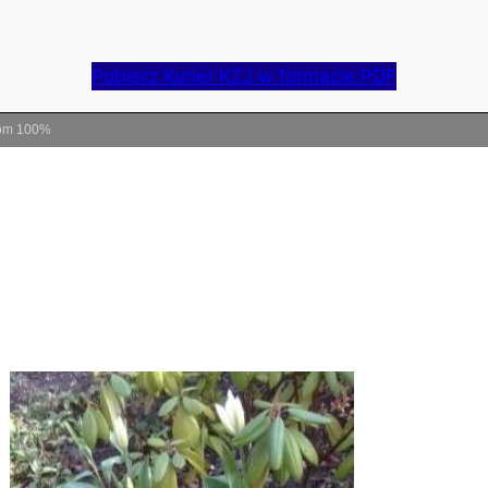
Pobierz Kurier KZJ w formacie PDF
om
100%