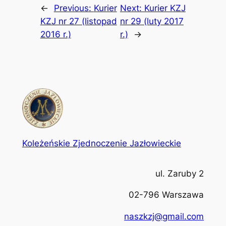
←
Previous:
Kurier
Next:
Kurier KZJ
KZJ nr 27 (listopad
nr 29 (luty 2017
2016 r.)
r.)
→
Koleżeńskie Zjednoczenie Jazłowieckie
ul. Zaruby 2
02-796 Warszawa
naszkzj@gmail.com