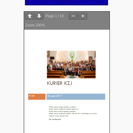
Pobierz Kurier KZJ w formacie PDF
Page
1
/
10
Zoom
100%