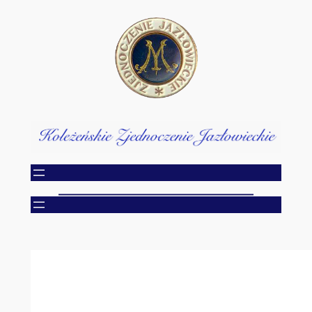
Przejdź
do
treści