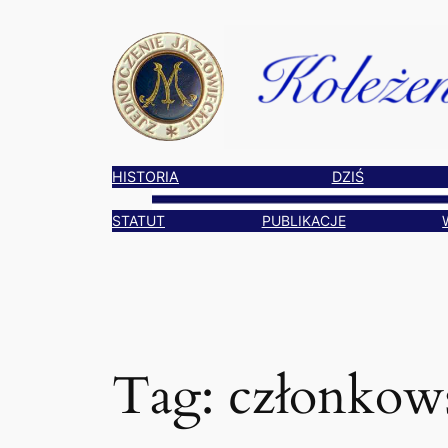
Przejdź
do
treści
HISTORIA
DZIŚ
STATUT
PUBLIKACJE
Tag:
członkow