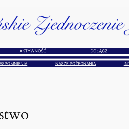
AKTYWNOŚĆ
DOŁĄCZ
WSPOMNIENIA
NASZE POŻEGNANIA
IN
stwo