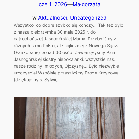
cze 1, 2026
—
Małgorzata
w
Aktualności
, 
Uncategorized
Wszystko, co dobre szybko się kończy… Tak też było
z naszą pielgrzymką 30 maja 2026 r. do
najkochańszej Jasnogórskiej Mamy. Przybyliśmy z
różnych stron Polski, ale najliczniej z Nowego Sącza
(+Zakopane) ponad 60 osób. Zawierzyłyśmy Pani
Jasnogórskiej siostry niepokalanki, wszystkie nas,
nasze rodziny, młodych, Ojczyznę… Było niezwykle
uroczyście! Wspólnie przeszłyśmy Drogę Krzyżową
(dziękujemy s. Sylwii,…