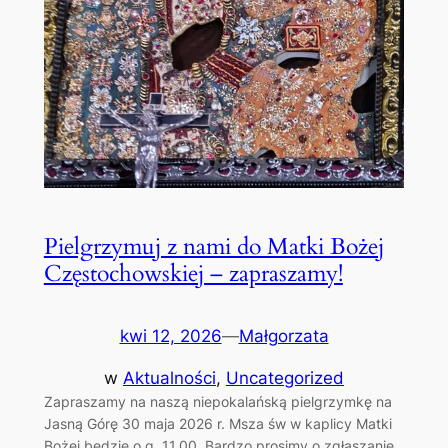
Pielgrzymuj z nami do Matki Bożej
Częstochowskiej – zapraszamy!
kwi 12, 2026
—
Małgorzata
w
Aktualności
, 
Uncategorized
Zapraszamy na naszą niepokalańską pielgrzymkę na
Jasną Górę 30 maja 2026 r. Msza św w kaplicy Matki
Bożej będzie o g. 11.00. Bardzo prosimy o zgłaszanie