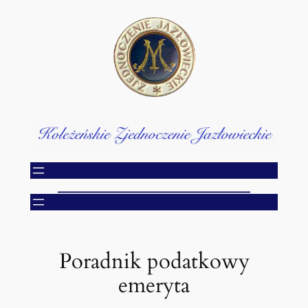
Przejdź
do
treści
Poradnik podatkowy
emeryta