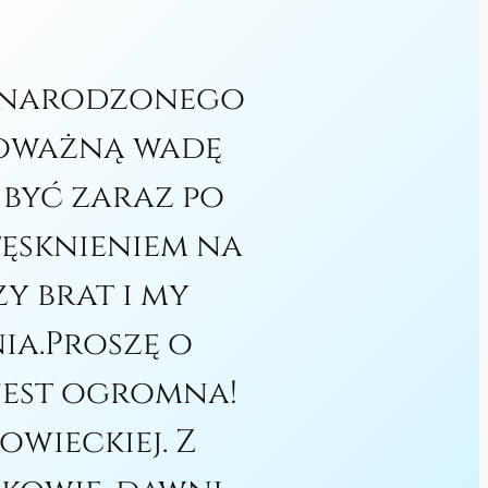
ienarodzonego
poważną wadę
 być zaraz po
tęsknieniem na
y brat i my
ia.Proszę o
 jest ogromna!
owieckiej. Z