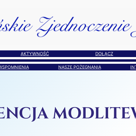
AKTYWNOŚĆ
DOŁĄCZ
WSPOMNIENIA
NASZE POŻEGNANIA
IN
ENCJA MODLIT