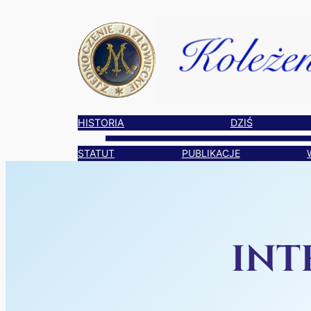
Przejdź
do
treści
HISTORIA
DZIŚ
STATUT
PUBLIKACJE
INT