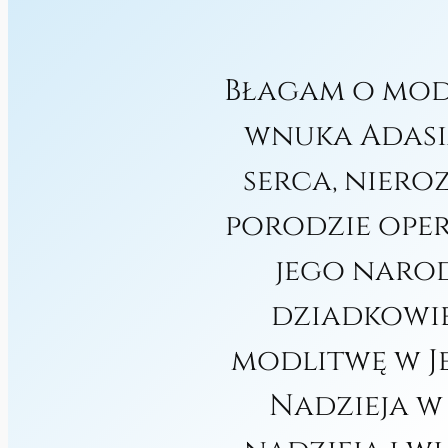
Błagam o mod
wnuka Adasi
serca, niero
porodzie oper
jego narod
dziadkowie
modlitwę w Je
Nadzieja w 