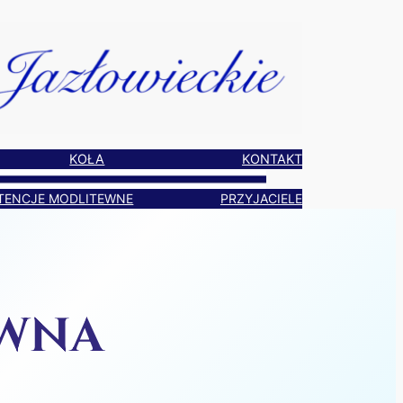
KOŁA
KONTAKT
TENCJE MODLITEWNE
PRZYJACIELE
EWNA