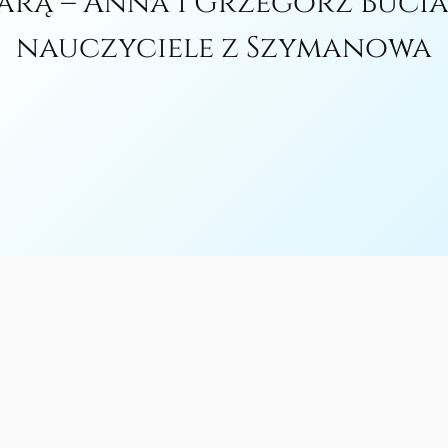
iarą – Anna i Grzegorz Buci
nauczyciele z Szymanowa