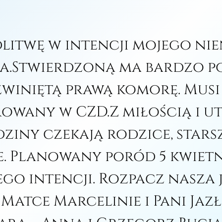
litwę w intencji mojego n
a.Stwierdzoną ma bardzo 
zwiniętą prawą komorę. Musi
owany w CZD.Z miłością i u
ziny czekają rodzice, starsz
. Planowany poród 5 kwietn
go intencji. Rozpacz nasza
Matce Marcelinie i Pani Jazł